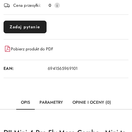
dostawa
Cena przesyłki:
0
Zadaj pytanie
Pobierz produkt do PDF
EAN:
6941565969101
OPIS
PARAMETRY
OPINIE I OCENY (0)