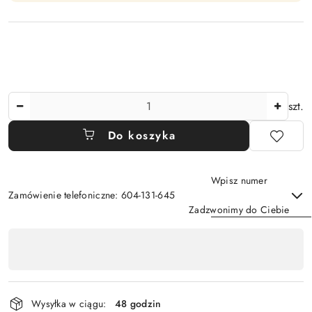
Ilość
szt.
Do koszyka
Wpisz numer
Zamówienie telefoniczne: 604-131-645
Zadzwonimy do Ciebie
Dostępność
,
Wyślij
płatność
i
Wysyłka w ciągu:
48 godzin