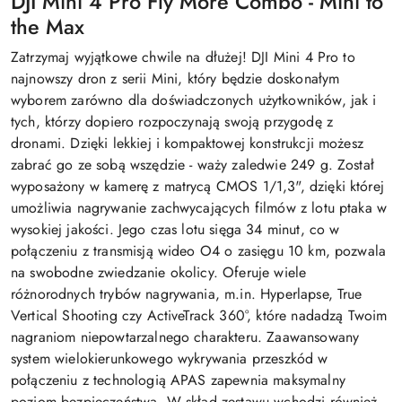
DJI Mini 4 Pro Fly More Combo - Mini to
the Max
Zatrzymaj wyjątkowe chwile na dłużej! DJI Mini 4 Pro to
najnowszy dron z serii Mini, który będzie doskonałym
wyborem zarówno dla doświadczonych użytkowników, jak i
tych, którzy dopiero rozpoczynają swoją przygodę z
dronami. Dzięki lekkiej i kompaktowej konstrukcji możesz
zabrać go ze sobą wszędzie - waży zaledwie 249 g. Został
wyposażony w kamerę z matrycą CMOS 1/1,3", dzięki której
umożliwia nagrywanie zachwycających filmów z lotu ptaka w
wysokiej jakości. Jego czas lotu sięga 34 minut, co w
połączeniu z transmisją wideo O4 o zasięgu 10 km, pozwala
na swobodne zwiedzanie okolicy. Oferuje wiele
różnorodnych trybów nagrywania, m.in. Hyperlapse, True
Vertical Shooting czy ActiveTrack 360°, które nadadzą Twoim
nagraniom niepowtarzalnego charakteru. Zaawansowany
system wielokierunkowego wykrywania przeszkód w
połączeniu z technologią APAS zapewnia maksymalny
poziom bezpieczeństwa. W skład zestawu wchodzi również