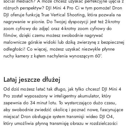
social mediach? A może chcesz uzyskać perfekcyjne ujęcia z
różnych perspektyw? DJI Mini 4 Pro Ci w tym pomoże! Dron
DJI oferuje funkcję True Vertical Shooting, która pozwala na
nagrywanie w pionie. Do Twojej dyspozycji jest też 2-krotny
zoom cyfrowy do zdjęć oraz 4-krotny zoom cyfrowy do
filmów, dzięki czemu możesz swobodnie nagrywać
malownicze górskie widoki lub dziką zwierzynę z bezpiecznej
odległości! Co więcej, możesz uzyskać niezwykle płynne
ruchy kamery z kątem nachylenia wynoszącym 60°.
Lataj jeszcze dłużej
Od dziś możesz latać tak długo, jak tylko chcesz! DJI Mini 4
Pro został wyposażony w inteligentny akumulator, który
zapewnia do 34 minut lotu. To wystarczająco dużo czasu,
aby swobodnie zwiedzić okolicę i poznać nowe, fascynujące
miejsca! Dron obsługuje system transmisji wideo DJI O4,
który umożliwia płynną transmisję obrazu w rozdzielczości