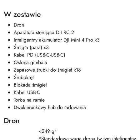
W zestawie
Dron
Aparatura sterująca DJI RC 2
Inteligentny akumulator DJI Mini 4 Pro x3
Śmigła (para) x3
Kabel PD (USB-C-USB-C)
Osłona gimbala
Zapasowe śrubki do śmigieł x18
Śrubokręt
Blokada śmigieł
Kabel USB-C
Torba na ramię
Dwukierunkowy hub do ładowania
Dron
<249 g*
*
Standardowa waga drona (w tym inteligentny