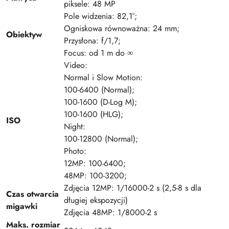
piksele: 48 MP
Pole widzenia: 82,1°;
Ogniskowa równoważna: 24 mm;
Obiektyw
Przysłona: f/1,7;
Focus: od 1 m do ∞
Video:
Normal i Slow Motion:
100-6400 (Normal);
100-1600 (D-Log M);
100-1600 (HLG);
ISO
Night:
100-12800 (Normal);
Photo:
12MP: 100-6400;
48MP: 100-3200;
Zdjęcia 12MP: 1/16000-2 s (2,5-8 s dla
Czas otwarcia
długiej ekspozycji)
migawki
Zdjęcia 48MP: 1/8000-2 s
Maks. rozmiar