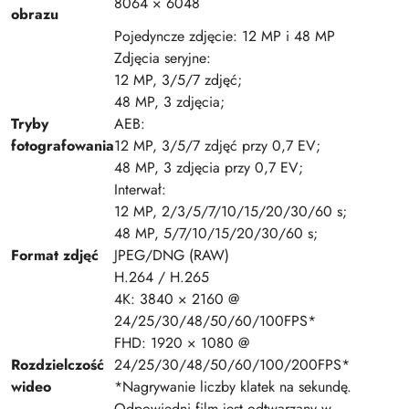
8064 × 6048
obrazu
Pojedyncze zdjęcie: 12 MP i 48 MP
Zdjęcia seryjne:
12 MP, 3/5/7 zdjęć;
48 MP, 3 zdjęcia;
Tryby
AEB:
fotografowania
12 MP, 3/5/7 zdjęć przy 0,7 EV;
48 MP, 3 zdjęcia przy 0,7 EV;
Interwał:
12 MP, 2/3/5/7/10/15/20/30/60 s;
48 MP, 5/7/10/15/20/30/60 s;
Format zdjęć
JPEG/DNG (RAW)
H.264 / H.265
4K: 3840 × 2160 @
24/25/30/48/50/60/100FPS*
FHD: 1920 × 1080 @
Rozdzielczość
24/25/30/48/50/60/100/200FPS*
wideo
*Nagrywanie liczby klatek na sekundę.
Odpowiedni film jest odtwarzany w