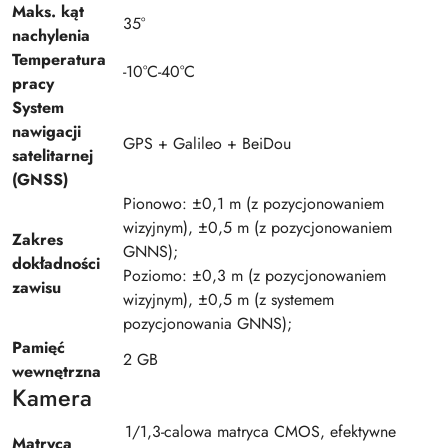
Maks. kąt
35°
nachylenia
Temperatura
-10°C-40°C
pracy
System
nawigacji
GPS + Galileo + BeiDou
satelitarnej
(GNSS)
Pionowo: ±0,1 m (z pozycjonowaniem
wizyjnym), ±0,5 m (z pozycjonowaniem
Zakres
GNNS);
dokładności
Poziomo: ±0,3 m (z pozycjonowaniem
zawisu
wizyjnym), ±0,5 m (z systemem
pozycjonowania GNNS);
Pamięć
2 GB
wewnętrzna
Kamera
1/1,3-calowa matryca CMOS, efektywne
Matryca