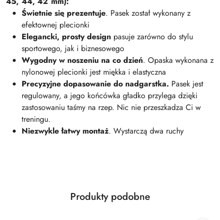
45, 44, 42 mm):
Świetnie się prezentuje
. Pasek został wykonany z
efektownej plecionki
Elegancki, prosty design
pasuje zarówno do stylu
sportowego, jak i biznesowego
Wygodny w noszeniu na co dzień
. Opaska wykonana z
nylonowej plecionki jest miękka i elastyczna
Precyzyjne dopasowanie do nadgarstka.
Pasek jest
regulowany, a jego końcówka gładko przylega dzięki
zastosowaniu taśmy na rzep. Nic nie przeszkadza Ci w
treningu.
Niezwykle łatwy montaż
. Wystarczą dwa ruchy
Produkty
Produkty podobne
Pomiń karuzelę produktów
o