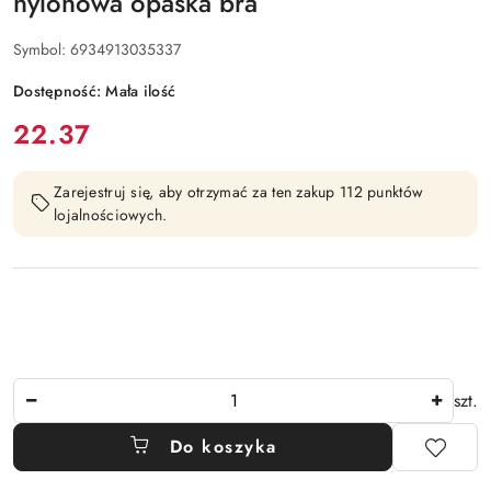
nylonowa opaska bra
Symbol:
6934913035337
Dostępność:
Mała ilość
cena:
22.37
Zarejestruj się, aby otrzymać za ten zakup 112 punktów
lojalnościowych.
Ilość
szt.
Do koszyka