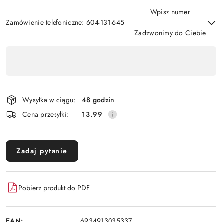
Wpisz numer
Zamówienie telefoniczne: 604-131-645
Zadzwonimy do Ciebie
Dostępność
,
Wyślij
płatność
i
Wysyłka w ciągu:
48 godzin
dostawa
Cena przesyłki:
13.99
Zadaj pytanie
Pobierz produkt do PDF
EAN:
6934913035337