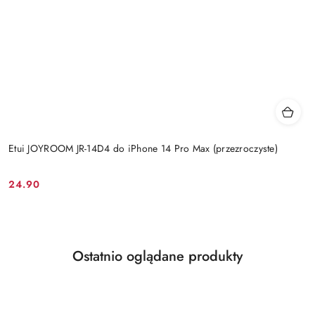
Etui JOYROOM JR-14D4 do iPhone 14 Pro Max (przezroczyste)
24.90
Cena:
Produkty
Ostatnio oglądane produkty
Pomiń karuzelę produktów
o
statusie: