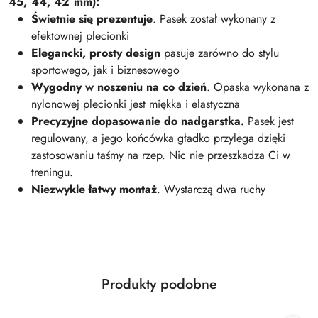
45, 44, 42 mm):
Świetnie się prezentuje
. Pasek został wykonany z
efektownej plecionki
Elegancki, prosty design
pasuje zarówno do stylu
sportowego, jak i biznesowego
Wygodny w noszeniu na co dzień
. Opaska wykonana z
nylonowej plecionki jest miękka i elastyczna
Precyzyjne dopasowanie do nadgarstka.
Pasek jest
regulowany, a jego końcówka gładko przylega dzięki
zastosowaniu taśmy na rzep. Nic nie przeszkadza Ci w
treningu.
Niezwykle łatwy montaż
. Wystarczą dwa ruchy
Produkty
Produkty podobne
Pomiń karuzelę produktów
o