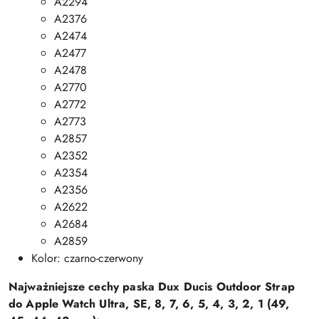
A2294
A2376
A2474
A2477
A2478
A2770
A2772
A2773
A2857
A2352
A2354
A2356
A2622
A2684
A2859
Kolor: czarno-czerwony
Najważniejsze cechy paska Dux Ducis Outdoor Strap
do Apple Watch Ultra, SE, 8, 7, 6, 5, 4, 3, 2, 1 (49,