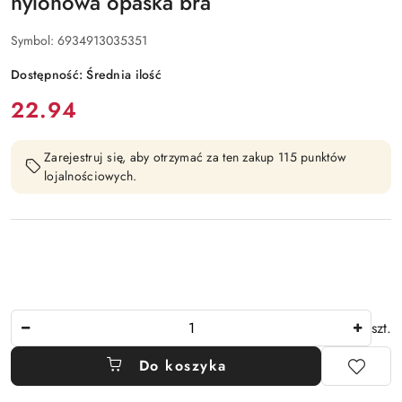
nylonowa opaska bra
Symbol:
6934913035351
Dostępność:
Średnia ilość
cena:
22.94
Zarejestruj się, aby otrzymać za ten zakup 115 punktów
lojalnościowych.
Ilość
szt.
Do koszyka