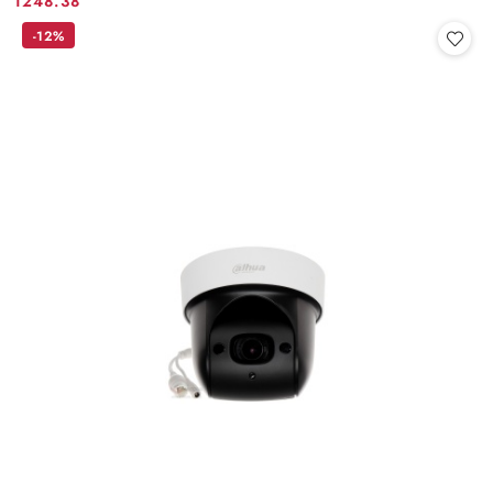
1248.38
Cena:
-12%