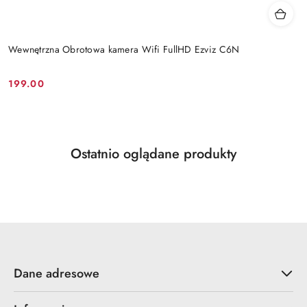
Wewnętrzna Obrotowa kamera Wifi FullHD Ezviz C6N
199.00
Cena:
Produkty
Ostatnio oglądane produkty
Pomiń karuzelę produktów
o
statusie:
Dane adresowe