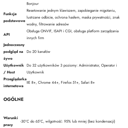
Bonjour
Resetowanie jednym klawiszem, zapobieganie migotaniu,
Funkcje
lustrzane odbicie, ochrona hasłem, maska prywatności, znak
podstawowe
wodny, filtrowanie adresów
Obsługa ONVIF, ISAPI i CGI, obsługa platform zarządzania
API
innych firm
Jednoczesny
podgląd na
Do 20 kanałów
żywo
Użytkownik
Do 32 użytkowników 3 poziomy: Administrator, Operator i
/ Host
Użytkownik
Przeglądarka
IIE 8+, Chrome 44+, Firefox 51+, Safari 8+
internetowa
OGÓLNE
Warunki
-30°C do 65°C, wilgotność: 95% lub mniej (bez kondensacji)
pracy