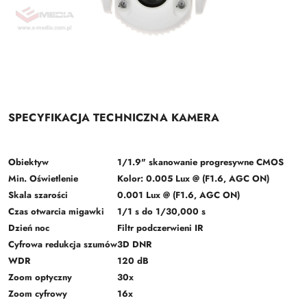
SPECYFIKACJA TECHNICZNA KAMERA
Obiektyw
1/1.9" skanowanie progresywne CMOS
Min. Oświetlenie
Kolor: 0.005 Lux @ (F1.6, AGC ON)
Skala szarości
0.001 Lux @ (F1.6, AGC ON)
Czas otwarcia migawki
1/1 s do 1/30,000 s
Dzień noc
Filtr podczerwieni IR
Cyfrowa redukcja szumów
3D DNR
WDR
120 dB
Zoom optyczny
30x
Zoom cyfrowy
16x