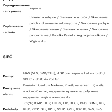
Zaprogramowane
wsparcie
zatrzymanie
Ustawienia wstępne / Skanowanie wzorów / Skanowanie
patroli / Skanowanie automatyczne / Skanowanie pochyłe
Zaplanowane
/ Skanowanie losowe / Skanowanie ramek / Skanowanie
zadania
panoramiczne / Kopułka Restart / Regulacja kopułkowa /
Wyjście Aux
SIEĆ
NAS (NFS, SMB/CIFS), ANR oraz wsparcie kart micro SD /
Pamięć
SDHC / SDXC do 256 GB
Powiadom Centrum Nadzoru, Prześlij na serwer FTP, wyślij
Powiązanie
wiadomość e-mail, nagrywanie wyzwalacza, połączenie
alarmu
nagrywania i wejście alarmowe itp.
TCP/IP, ICMP, HTTP, HTTPS, FTP, DHCP, DNS, DDNS, RTP,
Protokoły
RTSP, RTCP, NTP, UPnP, SMTP, IGMP, 802.1X, QoS, IPv6,