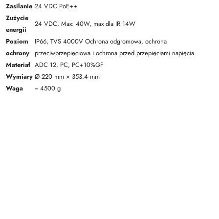
Zasilanie
24 VDC PoE++
Zużycie
24 VDC, Max: 40W, max dla IR 14W
energii
Poziom
IP66, TVS 4000V Ochrona odgromowa, ochrona
ochrony
przeciwprzepięciowa i ochrona przed przepięciami napięcia
Materiał
ADC 12, PC, PC+10%GF
Wymiary
Ø 220 mm × 353.4 mm
Waga
~ 4500 g