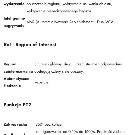
wydarzenie
opuszczania regionu, wykrywanie usuwania obiektu,
wykrywanie nienadzorowanego bagażu
Inteligentne
ANR (Automatic Network Replenishment), Dual-VCA
nagrywanie
RoI - Region of Interest
Region
Strumień główny, drugi i trzeci strumień odpowiednio
zainteresowania
obsługują cztery stałe obszary.
Automatyczne
wsparcie
śledzenie
Funkcje PTZ
Zakres ruchu
360° bez końca
konfigurowalne, od 0.1°/s do 160°/s, Prędkość zadana: