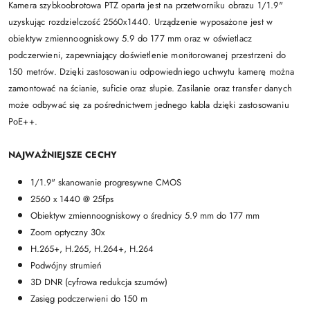
Kamera szybkoobrotowa PTZ oparta jest na przetworniku obrazu 1/1.9"
uzyskując rozdzielczość 2560x1440. Urządzenie wyposażone jest w
obiektyw zmiennoogniskowy 5.9 do 177 mm oraz w oświetlacz
podczerwieni, zapewniający doświetlenie monitorowanej przestrzeni do
150 metrów. Dzięki zastosowaniu odpowiedniego uchwytu kamerę można
zamontować na ścianie, suficie oraz słupie. Zasilanie oraz transfer danych
może odbywać się za pośrednictwem jednego kabla dzięki zastosowaniu
PoE++.
NAJWAŻNIEJSZE CECHY
1/1.9" skanowanie progresywne CMOS
2560 x 1440 @ 25fps
Obiektyw zmiennoogniskowy o średnicy 5.9 mm do 177 mm
Zoom optyczny 30x
H.265+, H.265, H.264+, H.264
Podwójny strumień
3D DNR (cyfrowa redukcja szumów)
Zasięg podczerwieni do 150 m