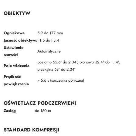
OBIEKTYW
Ogniskowa
5.9 do 177 mm
Jasność obiektywu
F1.5 do F3.4
Ustawienie
Automatyczne
ostrości
poziomo 55.6° do 2.04°, pionowo 32.4° do 1.14°,
Pole widzenia
przekątna 63° do 2.34°
Prędkość
~ 5.6 s (soczewka optyczna)
powiększenia
OŚWIETLACZ PODCZERWIENI
Zasięg
do 150 m
STANDARD KOMPRESJI