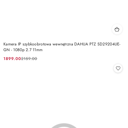
Kamera IP szybkoobrotowa wewnętrzna DAHUA PTZ SD29204UE-
GN - 1080p 2.7 11mm
1899.00
2159.00
Cena
Cena
promocyjna:
przed
promocją: