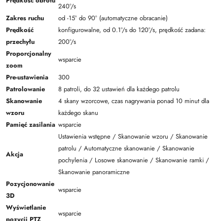
Prędkość obrotu
240°/s
Zakres ruchu
od -15° do 90° (automatyczne obracanie)
Prędkość
konfigurowalne, od 0.1°/s do 120°/s, prędkość zadana:
przechyłu
200°/s
Proporcjonalny
wsparcie
zoom
Pre-ustawienia
300
Patrolowanie
8 patroli, do 32 ustawień dla każdego patrolu
Skanowanie
4 skany wzorcowe, czas nagrywania ponad 10 minut dla
wzoru
każdego skanu
Pamięć zasilania
wsparcie
Ustawienia wstępne / Skanowanie wzoru / Skanowanie
patrolu / Automatyczne skanowanie / Skanowanie
Akcja
pochylenia / Losowe skanowanie / Skanowanie ramki /
Skanowanie panoramiczne
Pozycjonowanie
wsparcie
3D
Wyświetlanie
wsparcie
pozycji PTZ