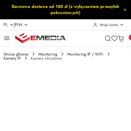
Przejdź do treści głównej
Przejdź do wyszukiwarki
Przejdź do moje konto
Przejdź do menu głównego
Przejdź do opisu produktu
Przejdź do stopki
Darmowa dostawa od 150 zł (z wyłączeniem przesyłek
pobraniowych)
|
PL
PLN
Moje konto
Strona główna
Monitoring
Monitoring IP / WiFi
Kamery IP
Kamery obrotowe