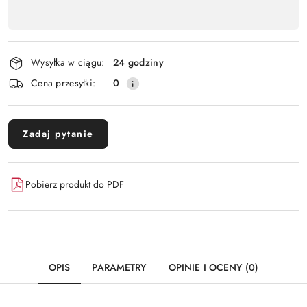
,
Wyślij
płatność
i
Wysyłka w ciągu:
24 godziny
dostawa
Cena przesyłki:
0
Zadaj pytanie
Pobierz produkt do PDF
OPIS
PARAMETRY
OPINIE I OCENY (0)