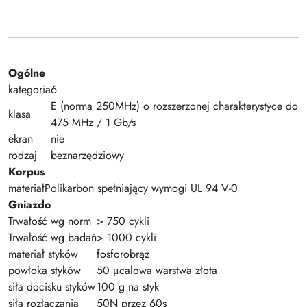
Ogólne
kategoria
6
E (norma 250MHz) o rozszerzonej charakterystyce do
klasa
475 MHz / 1 Gb/s
ekran
nie
rodzaj
beznarzędziowy
Korpus
materiał
Polikarbon spełniający wymogi UL 94 V-0
Gniazdo
Trwałość wg norm
> 750 cykli
Trwałość wg badań
> 1000 cykli
materiał styków
fosforobrąz
powłoka styków
50 μcalowa warstwa złota
siła docisku styków
100 g na styk
siła rozłączania
50N przez 60s