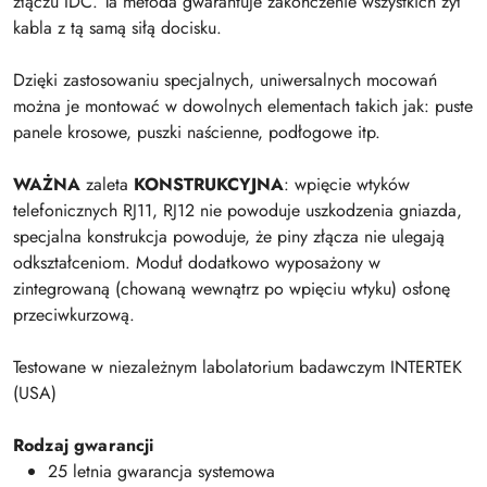
złączu IDC. Ta metoda gwarantuje zakończenie wszystkich żył
kabla z tą samą siłą docisku.
Dzięki zastosowaniu specjalnych, uniwersalnych mocowań
można je montować w dowolnych elementach takich jak: puste
panele krosowe, puszki naścienne, podłogowe itp.
WAŻNA
zaleta
KONSTRUKCYJNA
: wpięcie wtyków
telefonicznych RJ11, RJ12 nie powoduje uszkodzenia gniazda,
specjalna konstrukcja powoduje, że piny złącza nie ulegają
odkształceniom. Moduł dodatkowo wyposażony w
zintegrowaną (chowaną wewnątrz po wpięciu wtyku) osłonę
przeciwkurzową.
Testowane w niezależnym labolatorium badawczym INTERTEK
(USA)
Rodzaj gwarancji
25 letnia gwarancja systemowa