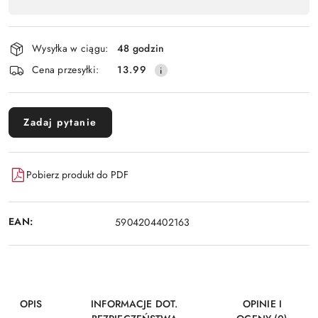
,
Wyślij
płatność
i
Wysyłka w ciągu:
48 godzin
dostawa
Cena przesyłki:
13.99
Zadaj pytanie
Pobierz produkt do PDF
EAN:
5904204402163
OPIS
INFORMACJE DOT.
OPINIE I