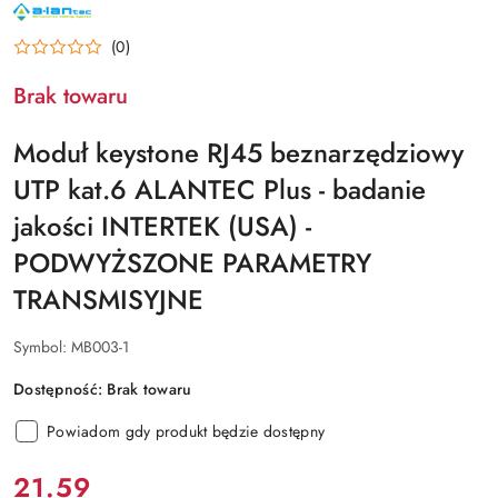
NAZWA
PRODUCENTA:
ALANTEC
(0)
Brak towaru
Moduł keystone RJ45 beznarzędziowy
UTP kat.6 ALANTEC Plus - badanie
jakości INTERTEK (USA) -
PODWYŻSZONE PARAMETRY
TRANSMISYJNE
Symbol:
MB003-1
Dostępność:
Brak towaru
Powiadom gdy produkt będzie dostępny
cena:
21.59