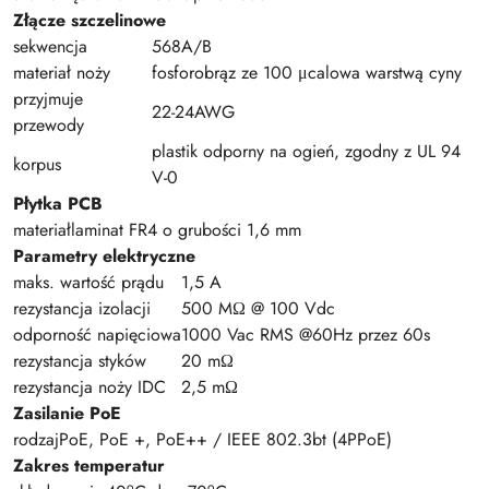
Złącze szczelinowe
sekwencja
568A/B
materiał noży
fosforobrąz ze 100 μcalowa warstwą cyny
przyjmuje
22-24AWG
przewody
plastik odporny na ogień, zgodny z UL 94
korpus
V-0
Płytka PCB
materiał
laminat FR4 o grubości 1,6 mm
Parametry elektryczne
maks. wartość prądu
1,5 A
rezystancja izolacji
500 MΩ @ 100 Vdc
odporność napięciowa
1000 Vac RMS @60Hz przez 60s
rezystancja styków
20 mΩ
rezystancja noży IDC
2,5 mΩ
Zasilanie PoE
rodzaj
PoE, PoE +, PoE++ / IEEE 802.3bt (4PPoE)
Zakres temperatur
o
o