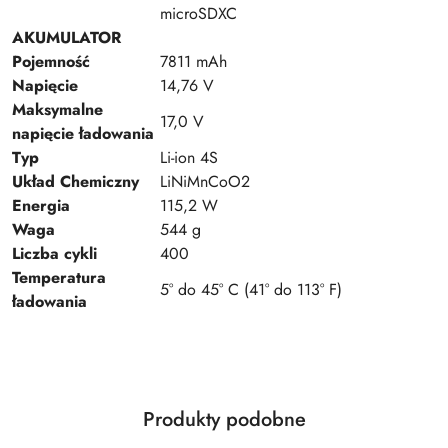
microSDXC
AKUMULATOR
Pojemność
7811 mAh
Napięcie
14,76 V
Maksymalne
17,0 V
napięcie ładowania
Typ
Li-ion 4S
Układ Chemiczny
LiNiMnCoO2
Energia
115,2 W
Waga
544 g
Liczba cykli
400
Temperatura
5° do 45° C (41° do 113° F)
ładowania
Produkty
Produkty podobne
Pomiń karuzelę produktów
o