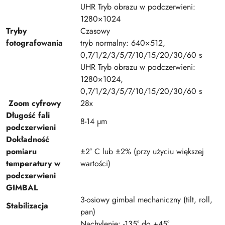
UHR Tryb obrazu w podczerwieni:
1280×1024
Tryby
Czasowy
fotografowania
tryb normalny: 640×512,
0,7/1/2/3/5/7/10/15/20/30/60 s
UHR Tryb obrazu w podczerwieni:
1280×1024,
0,7/1/2/3/5/7/10/15/20/30/60 s
Zoom cyfrowy
28x
Długość fali
8-14 µm
podczerwieni
Dokładność
pomiaru
±2° C lub ±2% (przy użyciu większej
temperatury w
wartości)
podczerwieni
GIMBAL
3-osiowy gimbal mechaniczny (tilt, roll,
Stabilizacja
pan)
Nachylenie: -135° do +45°