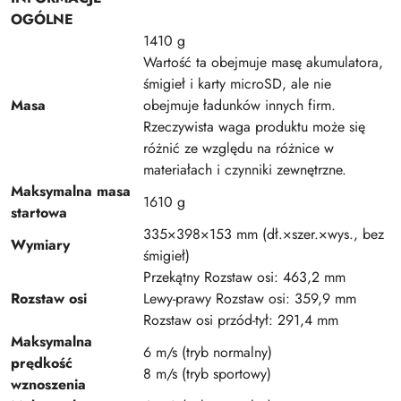
OGÓLNE
‌1410 g
Wartość ta obejmuje masę akumulatora,
śmigieł i karty microSD, ale nie
Masa
obejmuje ładunków innych firm.
Rzeczywista waga produktu może się
różnić ze względu na różnice w
materiałach i czynniki zewnętrzne.
Maksymalna masa
1610 g
startowa
335×398×153 mm (dł.×szer.×wys., bez
Wymiary
śmigieł)
Przekątny Rozstaw osi: 463,2 mm
Rozstaw osi
Lewy-prawy Rozstaw osi: 359,9 mm
Rozstaw osi przód-tył: 291,4 mm
Maksymalna
6 m/s (tryb normalny)
prędkość
8 m/s (tryb sportowy)
wznoszenia