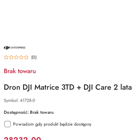
NAZWA
PRODUCENTA:
DJI
(0)
ENTERPRISE
Brak towaru
Dron DJI Matrice 3TD + DJI Care 2 lata
Symbol:
41728-0
Dostępność:
Brak towaru
Powiadom gdy produkt będzie dostępny
cena:
28232.00