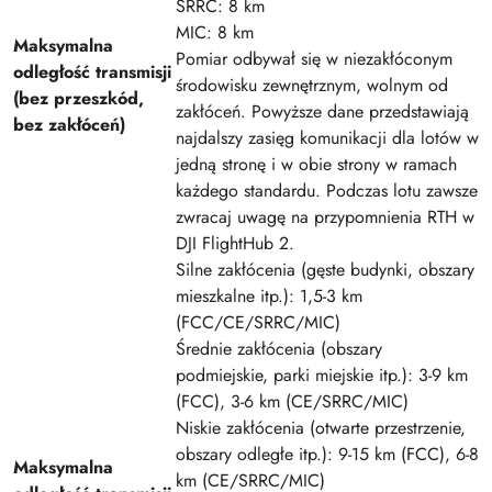
SRRC: 8 km
MIC: 8 km
Maksymalna
Pomiar odbywał się w niezakłóconym
odległość transmisji
środowisku zewnętrznym, wolnym od
(bez przeszkód,
zakłóceń. Powyższe dane przedstawiają
bez zakłóceń)
najdalszy zasięg komunikacji dla lotów w
jedną stronę i w obie strony w ramach
każdego standardu. Podczas lotu zawsze
zwracaj uwagę na przypomnienia RTH w
DJI FlightHub 2.
Silne zakłócenia (gęste budynki, obszary
mieszkalne itp.): 1,5-3 km
(FCC/CE/SRRC/MIC)
Średnie zakłócenia (obszary
podmiejskie, parki miejskie itp.): 3-9 km
(FCC), 3-6 km (CE/SRRC/MIC)
Niskie zakłócenia (otwarte przestrzenie,
obszary odległe itp.): 9-15 km (FCC), 6-8
Maksymalna
km (CE/SRRC/MIC)