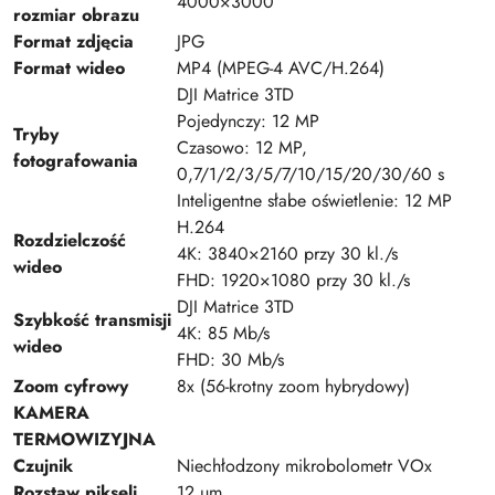
4000×3000
rozmiar obrazu
Format zdjęcia
JPG
Format wideo
MP4 (MPEG-4 AVC/H.264)
DJI Matrice 3TD
Pojedynczy: 12 MP
Tryby
Czasowo: 12 MP,
fotografowania
0,7/1/2/3/5/7/10/15/20/30/60 s
Inteligentne słabe oświetlenie: 12 MP
H.264
Rozdzielczość
4K: 3840×2160 przy 30 kl./s
wideo
FHD: 1920×1080 przy 30 kl./s
DJI Matrice 3TD
Szybkość transmisji
4K: 85 Mb/s
wideo
FHD: 30 Mb/s
Zoom cyfrowy
8x (56-krotny zoom hybrydowy)
KAMERA
TERMOWIZYJNA
Czujnik
Niechłodzony mikrobolometr VOx
Rozstaw pikseli
12 µm