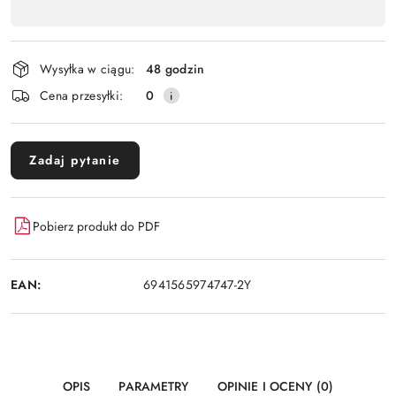
,
Wyślij
płatność
i
Wysyłka w ciągu:
48 godzin
dostawa
Cena przesyłki:
0
Zadaj pytanie
Pobierz produkt do PDF
EAN:
6941565974747-2Y
OPIS
PARAMETRY
OPINIE I OCENY (0)