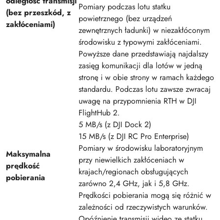
odległość transmisji
Pomiary podczas lotu statku
(bez przeszkód, z
powietrznego (bez urządzeń
zakłóceniami)
zewnętrznych ładunki) w niezakłóconym
środowisku z typowymi zakłóceniami.
Powyższe dane przedstawiają najdalszy
zasięg komunikacji dla lotów w jedną
stronę i w obie strony w ramach każdego
standardu. Podczas lotu zawsze zwracaj
uwagę na przypomnienia RTH w DJI
FlightHub 2.
5 MB/s (z DJI Dock 2)
‌15 MB/s (z DJI RC Pro Enterprise)
Pomiary w środowisku laboratoryjnym
Maksymalna
przy niewielkich zakłóceniach w
prędkość
krajach/regionach obsługujących
pobierania
zarówno 2,4 GHz, jak i 5,8 GHz.
Prędkości pobierania mogą się różnić w
zależności od rzeczywistych warunków.
Opóźnienie transmisji wideo ze statku