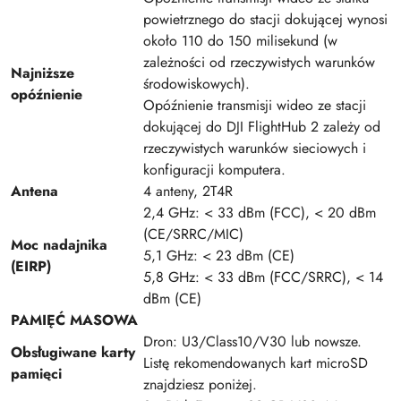
powietrznego do stacji dokującej wynosi
około 110 do 150 milisekund (w
zależności od rzeczywistych warunków
Najniższe
środowiskowych).
opóźnienie
Opóźnienie transmisji wideo ze stacji
dokującej do DJI FlightHub 2 zależy od
rzeczywistych warunków sieciowych i
konfiguracji komputera.
Antena
4 anteny, 2T4R
2,4 GHz: < 33 dBm (FCC), < 20 dBm
(CE/SRRC/MIC)
Moc nadajnika
5,1 GHz: < 23 dBm (CE)
(EIRP)
5,8 GHz: < 33 dBm (FCC/SRRC), < 14
dBm (CE)
PAMIĘĆ MASOWA
Dron: U3/Class10/V30 lub nowsze.
Obsługiwane karty
Listę rekomendowanych kart microSD
pamięci
znajdziesz poniżej.