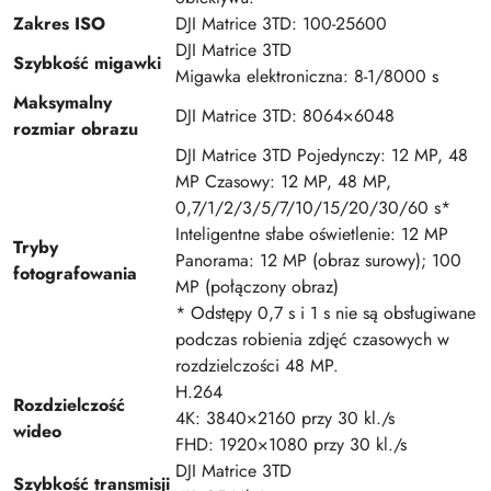
Zakres ISO
DJI Matrice 3TD: 100-25600
DJI Matrice 3TD
Szybkość migawki
Migawka elektroniczna: 8-1/8000 s
Maksymalny
DJI Matrice 3TD: 8064×6048
rozmiar obrazu
DJI Matrice 3TD Pojedynczy: 12 MP, 48
MP Czasowy: 12 MP, 48 MP,
0,7/1/2/3/5/7/10/15/20/30/60 s*
Inteligentne słabe oświetlenie: 12 MP
Tryby
Panorama: 12 MP (obraz surowy); 100
fotografowania
MP (połączony obraz)
* Odstępy 0,7 s i 1 s nie są obsługiwane
podczas robienia zdjęć czasowych w
rozdzielczości 48 MP.
H.264
Rozdzielczość
4K: 3840×2160 przy 30 kl./s
wideo
FHD: 1920×1080 przy 30 kl./s
DJI Matrice 3TD
Szybkość transmisji