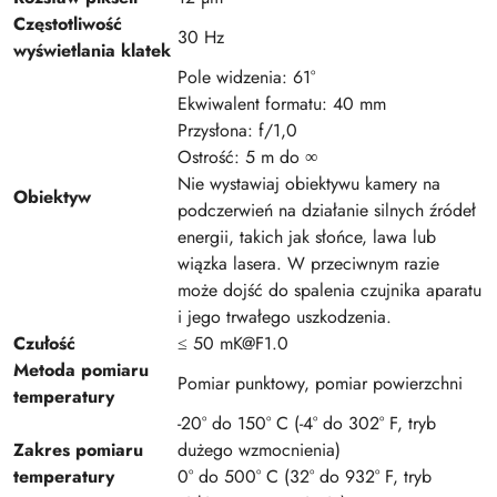
Częstotliwość
30 Hz
wyświetlania klatek
Pole widzenia: 61°
Ekwiwalent formatu: 40 mm
Przysłona: f/1,0
Ostrość: 5 m do ∞
Nie wystawiaj obiektywu kamery na
Obiektyw
podczerwień na działanie silnych źródeł
energii, takich jak słońce, lawa lub
wiązka lasera. W przeciwnym razie
może dojść do spalenia czujnika aparatu
i jego trwałego uszkodzenia.
Czułość
≤ 50 mK@F1.0
Metoda pomiaru
Pomiar punktowy, pomiar powierzchni
temperatury
-20° do 150° C (-4° do 302° F, tryb
Zakres pomiaru
dużego wzmocnienia)
temperatury
0° do 500° C (32° do 932° F, tryb