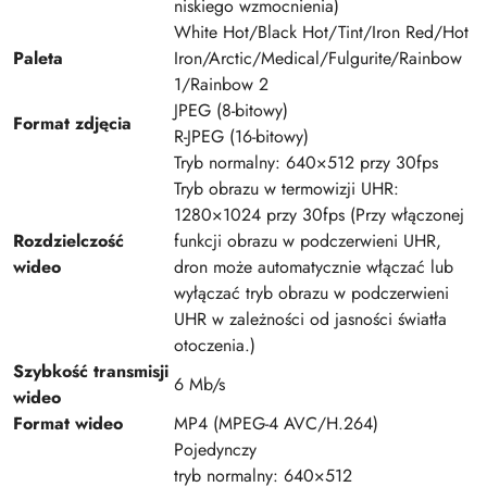
niskiego wzmocnienia)
White Hot/Black Hot/Tint/Iron Red/Hot
Paleta
Iron/Arctic/Medical/Fulgurite/Rainbow
1/Rainbow 2
JPEG (8-bitowy)
Format zdjęcia
R-JPEG (16-bitowy)
Tryb normalny: 640×512 przy 30fps
Tryb obrazu w termowizji UHR:
1280×1024 przy 30fps (Przy włączonej
Rozdzielczość
funkcji obrazu w podczerwieni UHR,
wideo
dron może automatycznie włączać lub
wyłączać tryb obrazu w podczerwieni
UHR w zależności od jasności światła
otoczenia.)
Szybkość transmisji
6 Mb/s
wideo
Format wideo
MP4 (MPEG-4 AVC/H.264)
Pojedynczy
tryb normalny: 640×512