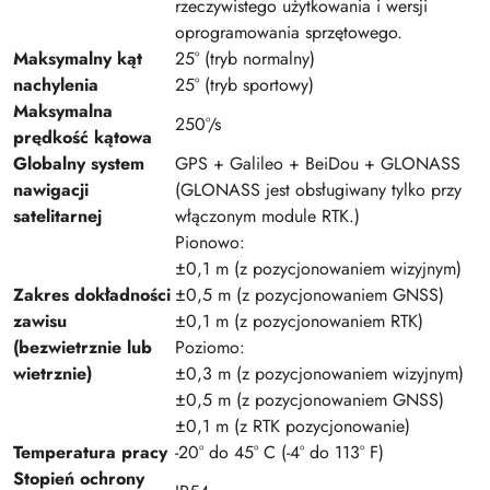
rzeczywistego użytkowania i wersji
oprogramowania sprzętowego.
Maksymalny kąt
25° (tryb normalny)
nachylenia
25° (tryb sportowy)
Maksymalna
250°/s
prędkość kątowa
Globalny system
GPS + Galileo + BeiDou + GLONASS
nawigacji
(GLONASS jest obsługiwany tylko przy
satelitarnej
włączonym module RTK.)
Pionowo:
±0,1 m (z pozycjonowaniem wizyjnym)
Zakres dokładności
±0,5 m (z pozycjonowaniem GNSS)
zawisu
±0,1 m (z pozycjonowaniem RTK)
(bezwietrznie lub
Poziomo:
wietrznie)
±0,3 m (z pozycjonowaniem wizyjnym)
±0,5 m (z pozycjonowaniem GNSS)
±0,1 m (z RTK pozycjonowanie)
Temperatura pracy
-20° do 45° C (-4° do 113° F)
Stopień ochrony