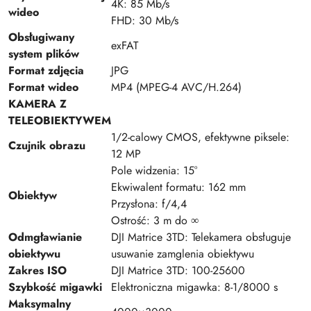
4K: 85 Mb/s
wideo
FHD: 30 Mb/s
Obsługiwany
exFAT
system plików
Format zdjęcia
JPG
Format wideo
MP4 (MPEG-4 AVC/H.264)
KAMERA Z
TELEOBIEKTYWEM
1/2-calowy CMOS, efektywne piksele:
Czujnik obrazu
12 MP
Pole widzenia: 15°
Ekwiwalent formatu: 162 mm
Obiektyw
Przysłona: f/4,4
Ostrość: 3 m do ∞
Odmgławianie
DJI Matrice 3TD: Telekamera obsługuje
obiektywu
usuwanie zamglenia obiektywu
Zakres ISO
DJI Matrice 3TD: 100-25600
Szybkość migawki
Elektroniczna migawka: 8-1/8000 s
Maksymalny