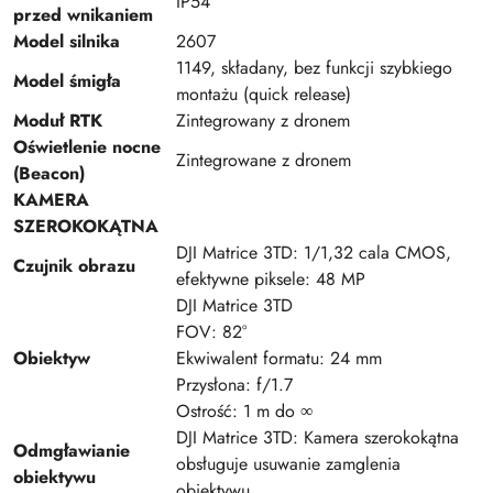
IP54
przed wnikaniem
Model silnika
2607
1149, składany, bez funkcji szybkiego
Model śmigła
montażu (quick release)
Moduł RTK
Zintegrowany z dronem
Oświetlenie nocne
Zintegrowane z dronem
(Beacon)
KAMERA
SZEROKOKĄTNA
DJI Matrice 3TD: 1/1,32 cala CMOS,
Czujnik obrazu
efektywne piksele: 48 MP
DJI Matrice 3TD
FOV: 82°
Obiektyw
Ekwiwalent formatu: 24 mm
Przysłona: f/1.7
Ostrość: 1 m do ∞
DJI Matrice 3TD: Kamera szerokokątna
Odmgławianie
obsługuje usuwanie zamglenia
obiektywu
obiektywu.