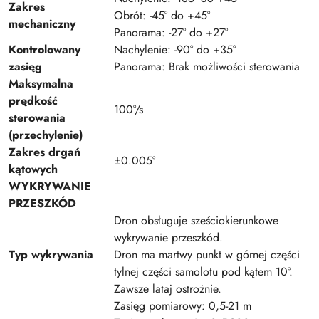
Zakres
Obrót: -45° do +45°
mechaniczny
Panorama: -27° do +27°
Kontrolowany
Nachylenie: -90° do +35°
zasięg
Panorama: Brak możliwości sterowania
Maksymalna
prędkość
100°/s
sterowania
(przechylenie)
Zakres drgań
±0.005°
kątowych
WYKRYWANIE
PRZESZKÓD
Dron obsługuje sześciokierunkowe
wykrywanie przeszkód.
Typ wykrywania
Dron ma martwy punkt w górnej części
tylnej części samolotu pod kątem 10°.
Zawsze lataj ostrożnie.
Zasięg pomiarowy: 0,5-21 m