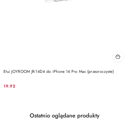
Etui JOYROOM JR-14D4 do iPhone 14 Pro Max (przezroczyste)
19.92
Cena:
Produkty
Ostatnio oglądane produkty
Pomiń karuzelę produktów
o