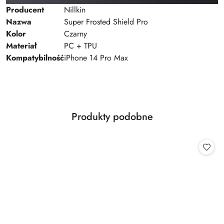
Producent
Nillkin
Nazwa
Super Frosted Shield Pro
Kolor
Czarny
Materiał
PC + TPU
Kompatybilność
iPhone 14 Pro Max
Produkty
Produkty podobne
Pomiń karuzelę produktów
o
statusie: