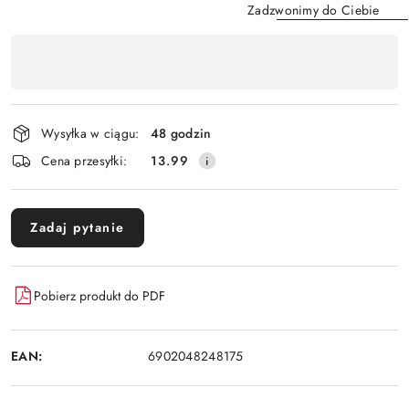
Zadzwonimy do Ciebie
Dostępność
,
Wyślij
płatność
i
Wysyłka w ciągu:
48 godzin
dostawa
Cena przesyłki:
13.99
Zadaj pytanie
Pobierz produkt do PDF
EAN:
6902048248175