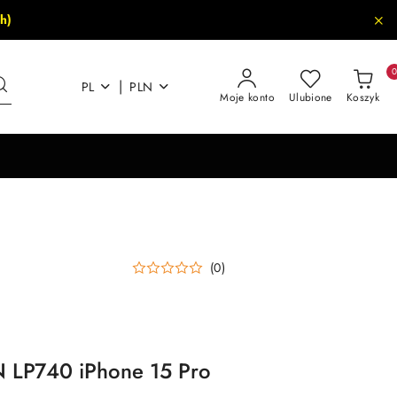
h)
|
PL
PLN
Moje konto
Ulubione
Koszyk
(0)
N LP740 iPhone 15 Pro