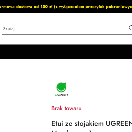
armowa dostawa od 150 zł (z wyłączeniem przesyłek pobraniowyc
NAZWA
PRODUCENTA:
UGREEN
Brak towaru
Etui ze stojakiem UGREE