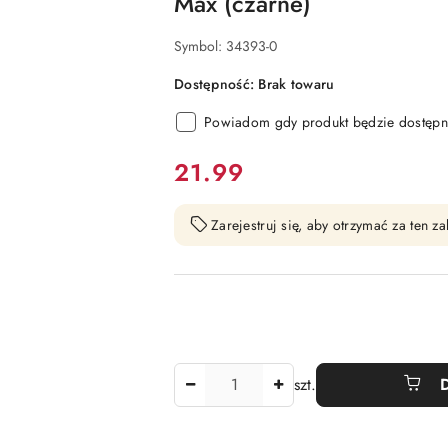
Max (czarne)
Symbol:
34393-0
Dostępność:
Brak towaru
Powiadom gdy produkt będzie dostępn
cena:
21.99
Zarejestruj się, aby otrzymać za ten 
Ilość
szt.