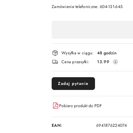
Zamówienie telefoniczne: 604-131-645
Dostępność
,
płatność
i
Wysyłka w ciągu:
48 godzin
dostawa
Cena przesyłki:
13.99
Zadaj pytanie
Pobierz produkt do PDF
EAN:
6941876224074