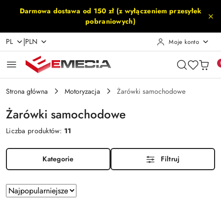
Przejdź do treści głównej
Przejdź do wyszukiwarki
Przejdź do moje konto
Przejdź do menu głównego
Przejdź do stopki
Darmowa dostawa od 150 zł (z wyłączeniem przesyłek
pobraniowych)
|
PL
PLN
Moje konto
Strona główna
Motoryzacja
Żarówki samochodowe
Żarówki samochodowe
Liczba produktów:
11
Kategorie
Filtruj
Zastosowano
Sortuj
według
sortowanie:
Najpopularniejsze.