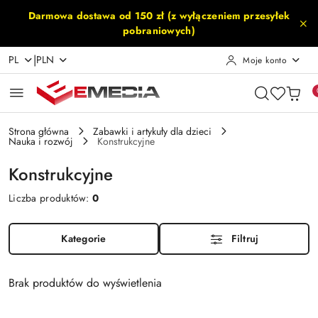
Przejdź do treści głównej
Przejdź do wyszukiwarki
Przejdź do moje konto
Przejdź do menu głównego
Przejdź do stopki
Darmowa dostawa od 150 zł (z wyłączeniem przesyłek
pobraniowych)
|
PL
PLN
Moje konto
Strona główna
Zabawki i artykuły dla dzieci
Nauka i rozwój
Konstrukcyjne
Konstrukcyjne
Liczba produktów:
0
Kategorie
Filtruj
Brak produktów do wyświetlenia