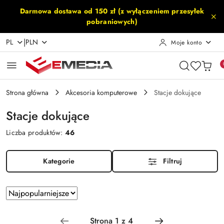
Przejdź do treści głównej
Przejdź do wyszukiwarki
Przejdź do moje konto
Przejdź do menu głównego
Przejdź do stopki
Darmowa dostawa od 150 zł (z wyłączeniem przesyłek
pobraniowych)
|
PL
PLN
Moje konto
Strona główna
Akcesoria komputerowe
Stacje dokujące
Stacje dokujące
Liczba produktów:
46
Kategorie
Filtruj
Zastosowano
Sortuj
według
sortowanie:
Najpopularniejsze.