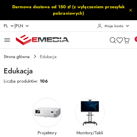
Przejdź do treści głównej
Przejdź do wyszukiwarki
Przejdź do moje konto
Przejdź do menu głównego
Przejdź do stopki
Darmowa dostawa od 150 zł (z wyłączeniem przesyłek
pobraniowych)
|
PL
PLN
Moje konto
Strona główna
Edukacja
Edukacja
Liczba produktów:
106
Projektory
Monitory/Tabli