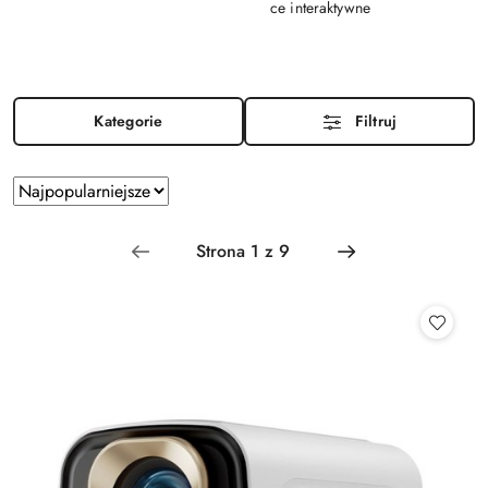
ce interaktywne
Kategorie
Filtruj
Zastosowano
Sortuj
według
sortowanie:
Najpopularniejsze.