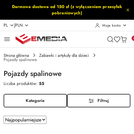
Przejdź do treści głównej
Przejdź do wyszukiwarki
Przejdź do moje konto
Przejdź do menu głównego
Przejdź do stopki
Darmowa dostawa od 150 zł (z wyłączeniem przesyłek
pobraniowych)
|
PL
PLN
Moje konto
Strona główna
Zabawki i artykuły dla dzieci
Pojazdy spalinowe
Pojazdy spalinowe
Liczba produktów:
55
Kategorie
Filtruj
Zastosowano
Sortuj
według
sortowanie:
Najpopularniejsze.