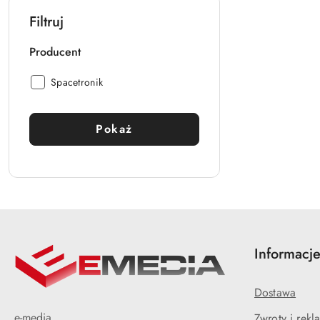
Filtruj
Producent
Producent:
Spacetronik
Pokaż
Informacj
Dostawa
e-media
Zwroty i rekl