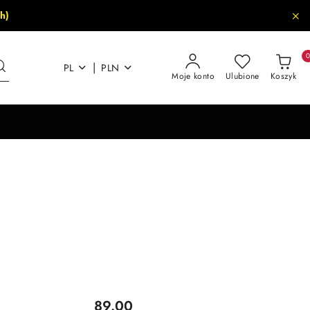
h)
|
PL
PLN
Moje konto
Ulubione
Koszyk
Cena:
89.00