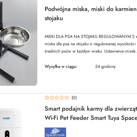
Podwójna miska, miski do karmien
stojaku
MISKI DLA PSA NA STOJAKU REGULOWANYM 2 x 
miska dla psa na stojaku o regulowanej wysokości 
średnich psów w każdym wieku. Ustawienie misek.
Wysyłka w ciągu:
24 godziny
(0)
Smart podajnik karmy dla zwierzą
Wi-Fi Pet Feeder Smart Tuya Space
Snacker SP-BLF52
NAZWA
PRODUCENTA: