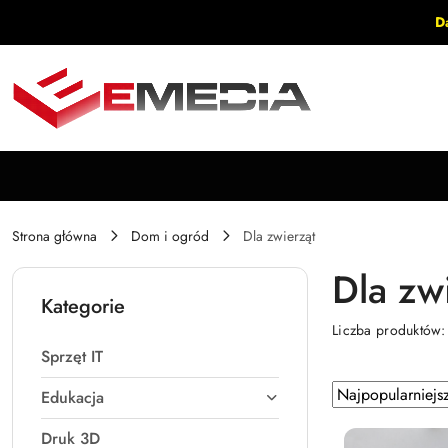
Przejdź do treści głównej
Przejdź do wyszukiwarki
Przejdź do moje konto
Przejdź do menu głównego
Przejdź do stopki
D
Strona główna
Dom i ogród
Dla zwierząt
Dla zw
Kategorie
Liczba produktów
Sprzęt IT
Zastosowano
Sortuj
Edukacja
według
sortowanie:
Druk 3D
Najpopularniejsz