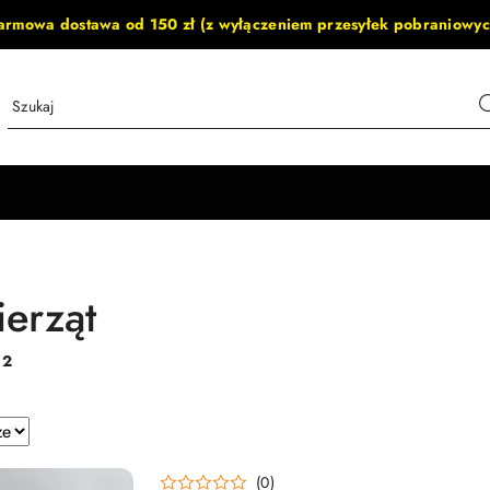
armowa dostawa od 150 zł (z wyłączeniem przesyłek pobraniowyc
ierząt
:
2
e.
(0)