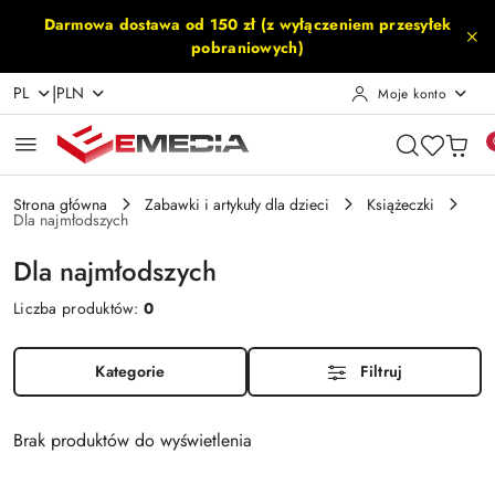
Przejdź do treści głównej
Przejdź do wyszukiwarki
Przejdź do moje konto
Przejdź do menu głównego
Przejdź do stopki
Darmowa dostawa od 150 zł (z wyłączeniem przesyłek
pobraniowych)
|
PL
PLN
Moje konto
Strona główna
Zabawki i artykuły dla dzieci
Książeczki
Dla najmłodszych
Dla najmłodszych
Liczba produktów:
0
Kategorie
Filtruj
Brak produktów do wyświetlenia