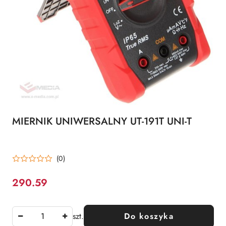
MIERNIK UNIWERSALNY UT-191T UNI-T
(0)
290.59
Cena:
szt.
Do koszyka