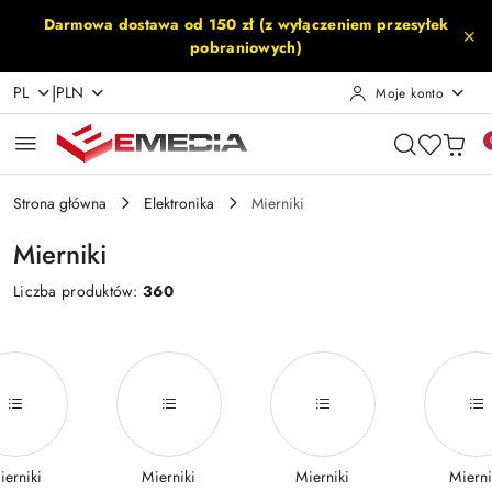
Przejdź do treści głównej
Przejdź do wyszukiwarki
Przejdź do moje konto
Przejdź do menu głównego
Przejdź do stopki
Darmowa dostawa od 150 zł (z wyłączeniem przesyłek
pobraniowych)
|
PL
PLN
Moje konto
Strona główna
Elektronika
Mierniki
Mierniki
Liczba produktów:
360
ierniki
Mierniki
Mierniki
Mierni