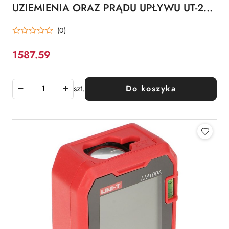
UZIEMIENIA ORAZ PRĄDU UPŁYWU UT-275
UNI-T
(0)
1587.59
Cena:
szt.
Do koszyka