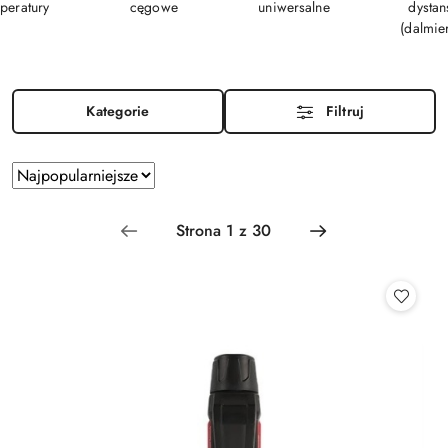
peratury
cęgowe
uniwersalne
dystan
(dalmie
Kategorie
Filtruj
Zastosowano
Sortuj
według
sortowanie:
Najpopularniejsze.