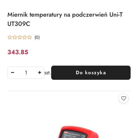
Miernik temperatury na podczerwień Uni-T
UT309C
(0)
343.85
Cena:
szt.
Do koszyka