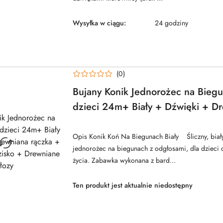
Wysyłka w ciągu:
24 godziny
(0)
Bujany Konik Jednorożec na Biegu
dzieci 24m+ Biały + Dźwięki + D
rączka + Wygodne siedzisko + D
płozy
Opis Konik Koń Na Biegunach Biały Śliczny, biały
jednorożec na biegunach z odgłosami, dla dzieci
życia. Zabawka wykonana z bard...
Ten produkt jest aktualnie niedostępny