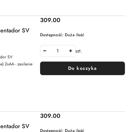
Cena:
309.00
ventador SV
Dostępność:
Duża ilość
szt.
tador SV
e) 2xAA - zasilanie
Do koszyka
Cena:
309.00
ventador SV
Dostępność:
Duża ilość