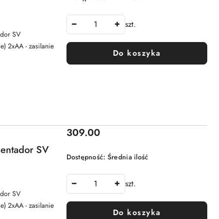
szt.
tador SV
e) 2xAA - zasilanie
Do koszyka
Cena:
309.00
ventador SV
Dostępność:
Średnia ilość
szt.
tador SV
e) 2xAA - zasilanie
Do koszyka