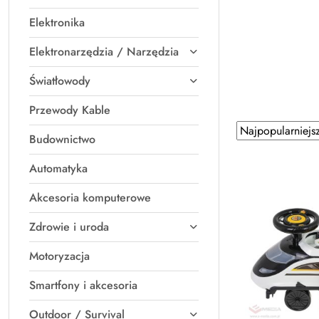
Elektronika
Elektronarzędzia / Narzędzia
Światłowody
Przewody Kable
Zastosowano
Sortuj
Budownictwo
według
sortowanie:
Najpopularniejsz
Automatyka
Akcesoria komputerowe
Zdrowie i uroda
Motoryzacja
Smartfony i akcesoria
Outdoor / Survival