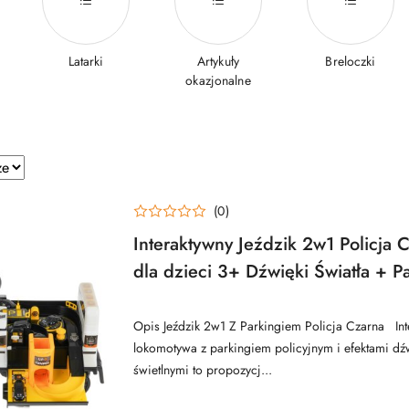
Latarki
Artykuły
Breloczki
okazjonalne
e.
(0)
Interaktywny Jeździk 2w1 Policja C
dla dzieci 3+ Dźwięki Światła + Pa
+ 4 Resoraki + Ruchome element
Opis Jeździk 2w1 Z Parkingiem Policja Czarna Inte
lokomotywa z parkingiem policyjnym i efektami d
świetlnymi to propozycj...