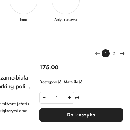
Inne
Antystresowe
1
2
Cena:
175.00
zarno-biała
Dostępność:
Mała ilość
rking policji
y
szt.
raktywny jeździk -
źwiękowymi oraz
Do koszyka