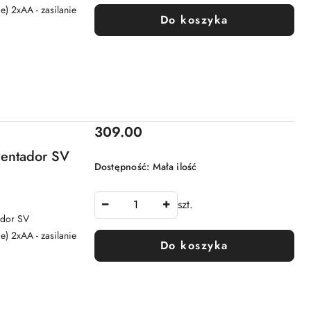
e) 2xAA - zasilanie
Do koszyka
Cena:
309.00
ventador SV
Dostępność:
Mała ilość
szt.
tador SV
e) 2xAA - zasilanie
Do koszyka