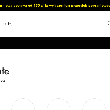
armowa dostawa od 150 zł (z wyłączeniem przesyłek pobraniowyc
ałe
:
24