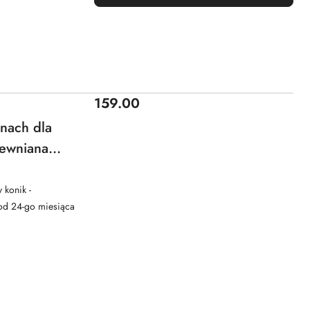
Cena:
159.00
nach dla
rewniana
rewniane
 konik -
 od 24-go miesiąca