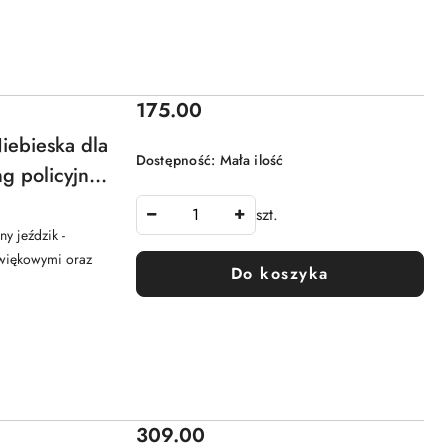
Cena:
175.00
Niebieska dla
Dostępność:
Mała ilość
ng policyjny
y
szt.
y jeździk -
źwiękowymi oraz
Do koszyka
Cena:
309.00