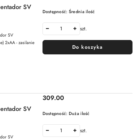
ventador SV
Dostępność:
Średnia ilość
szt.
tador SV
e) 2xAA - zasilanie
Do koszyka
Cena:
309.00
ventador SV
Dostępność:
Duża ilość
szt.
tador SV