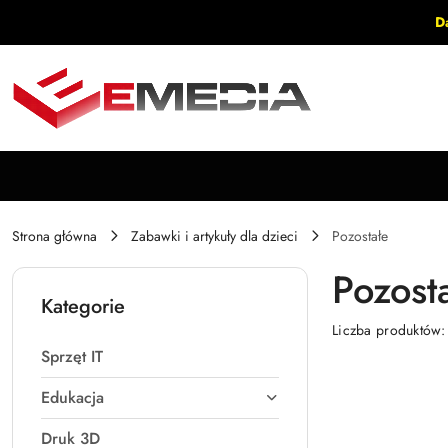
Przejdź do treści głównej
Przejdź do wyszukiwarki
Przejdź do moje konto
Przejdź do menu głównego
Przejdź do stopki
D
Strona główna
Zabawki i artykuły dla dzieci
Pozostałe
Pozost
Kategorie
Liczba produktów
Sprzęt IT
Edukacja
Druk 3D