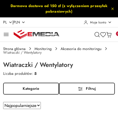
Przejdź do treści głównej
Przejdź do wyszukiwarki
Przejdź do moje konto
Przejdź do menu głównego
Przejdź do stopki
Darmowa dostawa od 150 zł (z wyłączeniem przesyłek
pobraniowych)
|
PL
PLN
Moje konto
Strona główna
Monitoring
Akcesoria do monitoringu
Wiatraczki / Wentylatory
Wiatraczki / Wentylatory
Liczba produktów:
5
Kategorie
Filtruj
Zastosowano
Sortuj
według
sortowanie:
Najpopularniejsze.