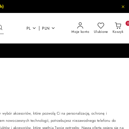
h)
|
PL
PLN
Moje konto
Ulubione
Koszyk
 wybór akcesoriów, które pozwolą Ci na personalizację, ochronę i
kiem nowoczesnych technologii, potrzebujesz niezawodnego telefonu do
któw i akcesoriów, które spełnią Twoje potrzeby. Nasza oferta opiera się na