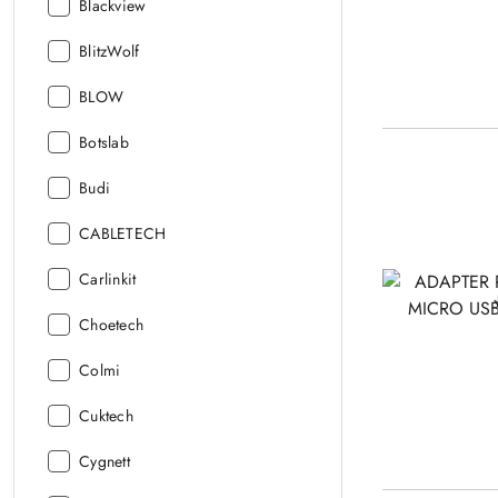
Producent:
Blackview
Producent:
BlitzWolf
Producent:
BLOW
Producent:
Botslab
Producent:
Budi
Producent:
CABLETECH
Producent:
Carlinkit
Producent:
Choetech
Producent:
Colmi
Producent:
Cuktech
Producent:
Cygnett