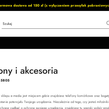
armowa dostawa od 150 zł (z wyłączeniem przesyłek pobraniowyc
ony i akcesoria
:
5805
o sklepu e-media jest miejscem gdzie znajdziesz telefony komórkowe oraz bogaty
tanie potencjału Twojego urządzenia. Niezależnie od tego, czy jesteś miłośni
 chcesz zadbać o ochronę swojego urządzenia, znajdziesz tu szeroki wybór produ