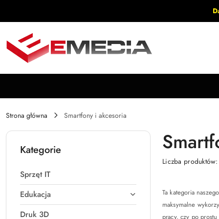
Przejdź do treści głównej
Przejdź do wyszukiwarki
Przejdź do moje konto
Przejdź do menu głównego
Przejdź do stopki
D
Strona główna
Smartfony i akcesoria
Smartf
Kategorie
Liczba produktów
Sprzęt IT
Ta kategoria naszeg
Edukacja
maksymalne wykorzys
Druk 3D
pracy, czy po prostu