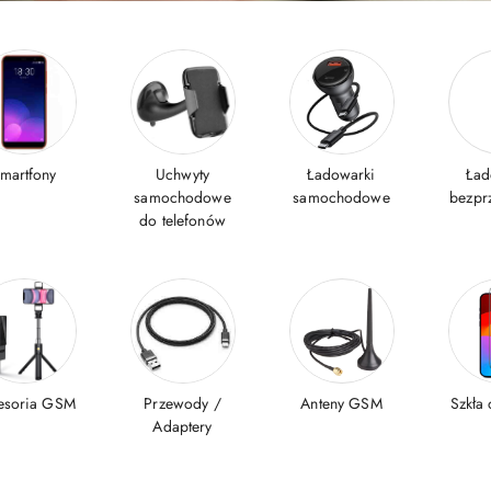
martfony
Uchwyty
Ładowarki
Ład
samochodowe
samochodowe
bezp
do telefonów
esoria GSM
Przewody /
Anteny GSM
Szkła
Adaptery