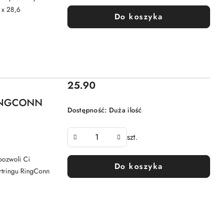
 x 28,6
Do koszyka
Cena:
25.90
 RINGCONN
Dostępność:
Duża ilość
szt.
pozwoli Ci
Do koszyka
artringu RingConn