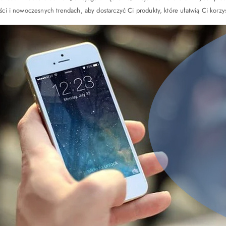
ści i nowoczesnych trendach, aby dostarczyć Ci produkty, które ułatwią Ci kor