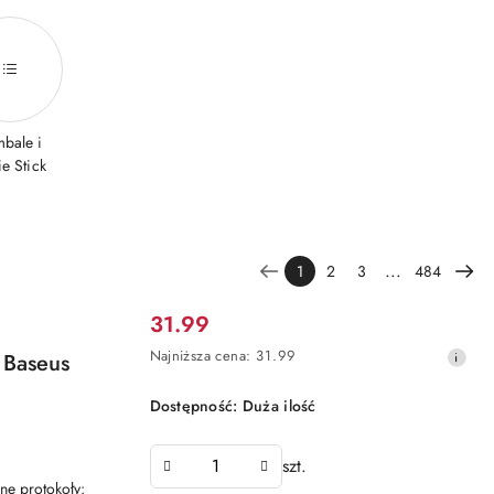
bale i
ie Stick
...
1
2
3
484
Cena
31.99
promocyjna:
Najniższa
Najniższa cena:
31.99
 Baseus
cena
z
Dostępność:
Duża ilość
30
dni
przed
szt.
obniżką
ne protokoły: