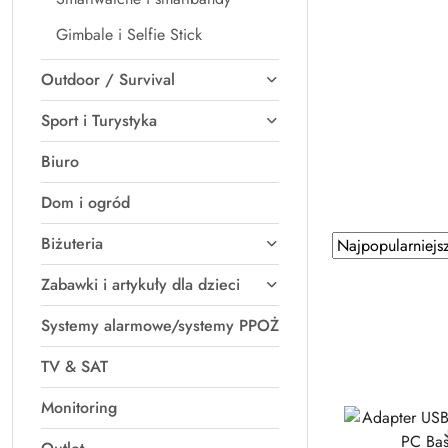
Gimbale i Selfie Stick
Outdoor / Survival
Sport i Turystyka
Biuro
Dom i ogród
Zastosowano sortowanie: Najpopularniejsze.
Biżuteria
Sortuj
według
Zabawki i artykuły dla dzieci
Systemy alarmowe/systemy PPOŻ
TV & SAT
Monitoring