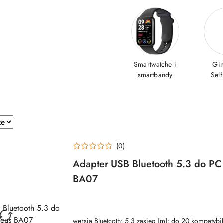
Smartwatche i
Gim
smartbandy
Self
(0)
Adapter USB Bluetooth 5.3 do PC
BA07
NAZWA
PRODUCENTA:
BASEUS
wersja Bluetooth: 5.3 zasięg [m]: do 20 kompatybil