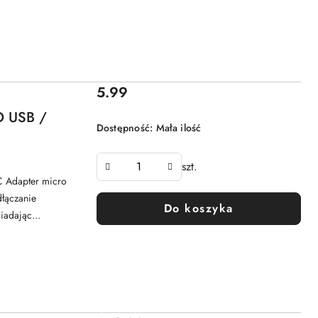
Cena:
5.99
 USB /
Dostępność:
Mała ilość
szt.
Adapter micro
łączanie
Do koszyka
adając...