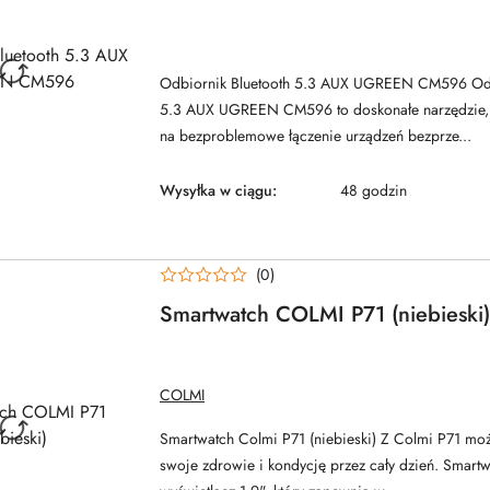
NAZWA
PRODUCENTA:
UGREEN
Odbiornik Bluetooth 5.3 AUX UGREEN CM596 Odb
5.3 AUX UGREEN CM596 to doskonałe narzędzie, 
na bezproblemowe łączenie urządzeń bezprze...
Wysyłka w ciągu:
48 godzin
(0)
Smartwatch COLMI P71 (niebieski)
NAZWA
COLMI
PRODUCENTA:
Smartwatch Colmi P71 (niebieski) Z Colmi P71 m
swoje zdrowie i kondycję przez cały dzień. Smart