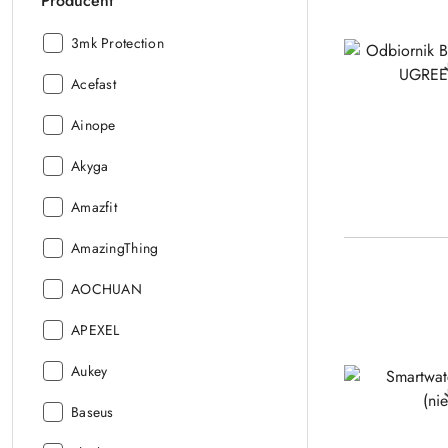
Producent
Producent:
3mk Protection
Producent:
Acefast
Producent:
Ainope
Producent:
Akyga
Producent:
Amazfit
Producent:
AmazingThing
Producent:
AOCHUAN
Producent:
APEXEL
Producent:
Aukey
Producent:
Baseus