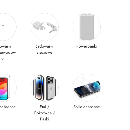
owarki
Ładowarki
Powerbanki
rzewodow
sieciowe
e
 ochronne
Etui /
Folie ochronne
Pokrowce /
Paski