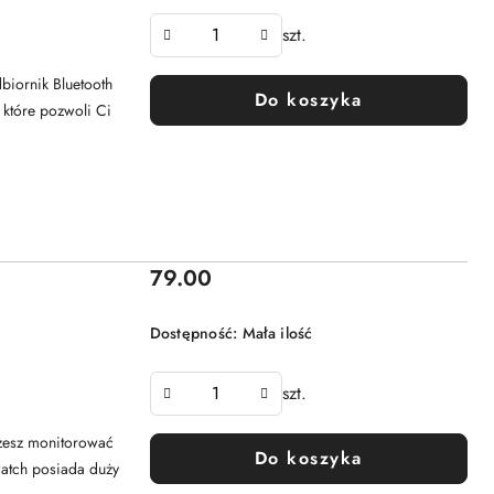
szt.
iornik Bluetooth
Do koszyka
które pozwoli Ci
Cena:
79.00
Dostępność:
Mała ilość
szt.
ożesz monitorować
Do koszyka
watch posiada duży