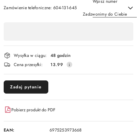
Wpisz numer
Zamówienie telefoniczne: 604-131-645
Zadzwonimy do Ciebie
Dostępność
,
Wyślij
płatność
i
Wysyłka w ciągu:
48 godzin
dostawa
Cena przesyłki:
13.99
Zadaj pytanie
Pobierz produkt do PDF
EAN:
6975253973668