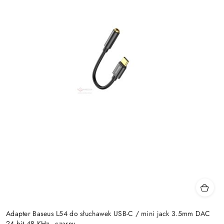
Adapter Baseus L54 do słuchawek USB-C / mini jack 3.5mm DAC
24 bit 48 KHz - czarny