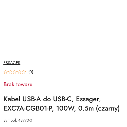
NAZWA
ESSAGER
PRODUCENTA:
(0)
Brak towaru
Kabel USB-A do USB-C, Essager,
EXC7A-CGB01-P, 100W, 0.5m (czarny)
Symbol:
43770-0