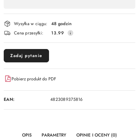
,
Wyślij
płatność
i
Wysyłka w ciągu:
48 godzin
dostawa
Cena przesyłki:
13.99
Zadaj pytanie
Pobierz produkt do PDF
EAN:
4823089375816
OPIS
PARAMETRY
OPINIE I OCENY (0)