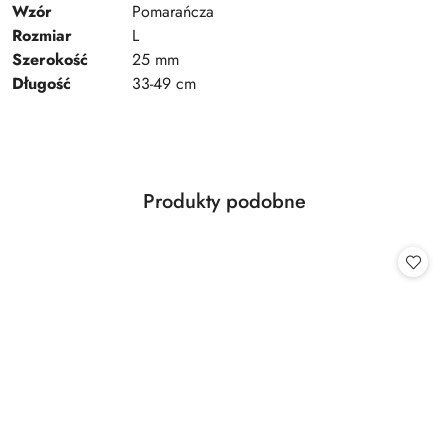
Wzór
Pomarańcza
Rozmiar
L
Szerokość
25 mm
Długość
33-49 cm
Produkty
Produkty podobne
Pomiń karuzelę produktów
o
statusie: