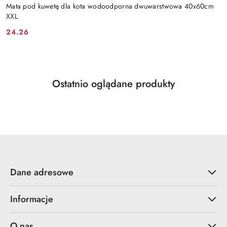
Mata pod kuwetę dla kota wodoodporna dwuwarstwowa 40x60cm
XXL
24.26
Cena:
Produkty
Ostatnio oglądane produkty
Pomiń karuzelę produktów
o
statusie:
Dane adresowe
Informacje
O nas