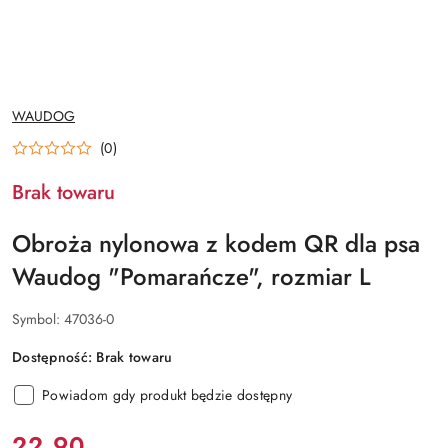
NAZWA
WAUDOG
PRODUCENTA:
(0)
Brak towaru
Obroża nylonowa z kodem QR dla psa
Waudog "Pomarańcze", rozmiar L
Symbol:
47036-0
Dostępność:
Brak towaru
Powiadom gdy produkt będzie dostępny
cena:
22.90