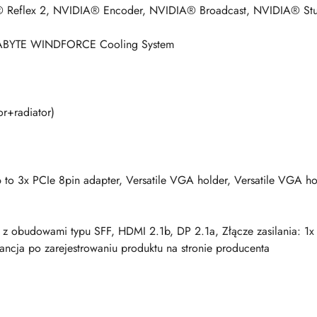
A® Reflex 2, NVIDIA® Encoder, NVIDIA® Broadcast, NVIDIA® St
ABYTE WINDFORCE Cooling System
or+radiator)
6 to 3x PCIe 8pin adapter, Versatile VGA holder, Versatile VGA 
 z obudowami typu SFF, HDMI 2.1b, DP 2.1a, Złącze zasilania: 1
rancja po zarejestrowaniu produktu na stronie producenta