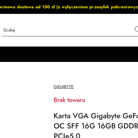
armowa dostawa od 150 zł (z wyłączeniem przesyłek pobraniowyc
NAZWA
GIGABYTE
PRODUCENTA:
Brak towaru
Karta VGA Gigabyte Ge
OC SFF 16G 16GB GDDR
PCIe5.0