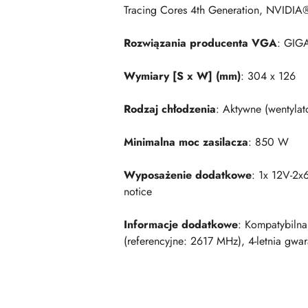
Tracing Cores 4th Generation, NVIDI
Rozwiązania producenta VGA
: GIG
Wymiary [S x W] (mm)
: 304 x 126
Rodzaj chłodzenia
: Aktywne (wentylat
Minimalna moc zasilacza
: 850 W
Wyposażenie dodatkowe
: 1x 12V-2x
notice
Informacje dodatkowe
: Kompatybilna
(referencyjne: 2617 MHz), 4-letnia gwa