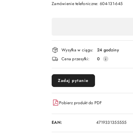
Zamówienie telefoniczne: 604-131-645
Dostępność
,
płatność
i
Wysyłka w ciągu:
24 godziny
dostawa
Cena przesyłki:
0
Zadaj pytanie
Pobierz produkt do PDF
EAN:
4719331355555