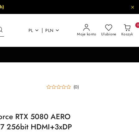
h)
|
PL
PLN
Moje konto
Ulubione
Koszyk
(0)
Force RTX 5080 AERO
7 256bit HDMI+3xDP