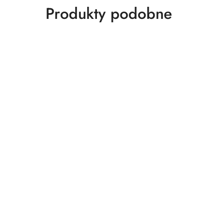
Produkty
Produkty podobne
o
statusie: