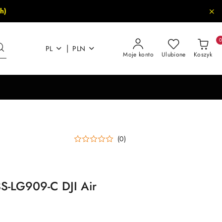
h)
|
PL
PLN
Moje konto
Ulubione
Koszyk
(0)
-LG909-C DJI Air
)