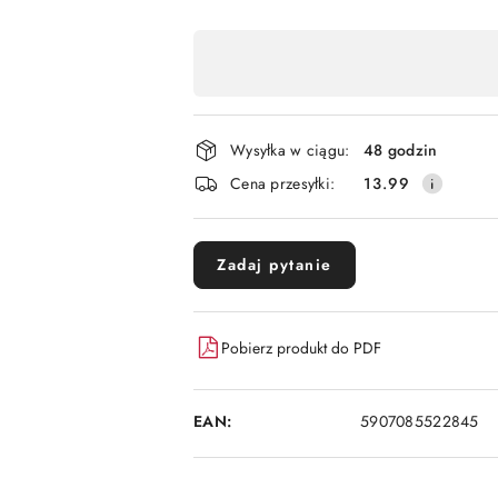
Dostępność
,
płatność
i
Wysyłka w ciągu:
48 godzin
dostawa
Cena przesyłki:
13.99
Zadaj pytanie
Pobierz produkt do PDF
EAN:
5907085522845