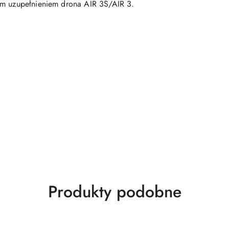
ym uzupełnieniem drona AIR 3S/AIR 3.
Produkty
Produkty podobne
o