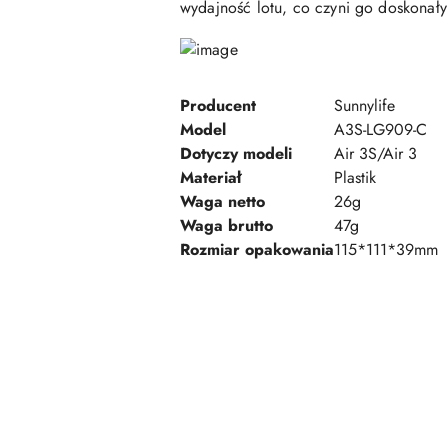
wydajność lotu, co czyni go doskonał
Producent
Sunnylife
Model
A3S-LG909-C
Dotyczy modeli
Air 3S/Air 3
Materiał
Plastik
Waga netto
26g
Waga brutto
47g
Rozmiar opakowania
115*111*39mm
Pomiń karuzelę produktów