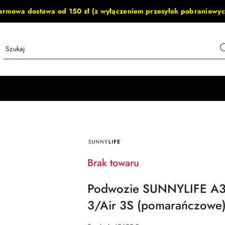
armowa dostawa od 150 zł (z wyłączeniem przesyłek pobraniowyc
NAZWA
PRODUCENTA:
SUNNYLIFE
Brak towaru
Podwozie SUNNYLIFE A3S
3/Air 3S (pomarańczowe