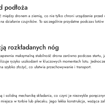
d podłoża
 między dronem a ziemią, co nie tylko chroni urządzenie przed 
a działanie czujników. To szczególnie przydatne podczas lotów w
cją rozkładanych nóg
 zapewnia maksymalną stabilność drona zarówno podczas startu, 
malizuje ryzyko uszkodzeń w kluczowych momentach lotu. Jednocz
 szybko złożyć, co ułatwia przechowywanie i transport.
 i solidną mechanikę składania, co czyni je niezwykle poręczny
j miejsca w torbie lub plecaku. Jego lekka konstrukcja, ważąca 