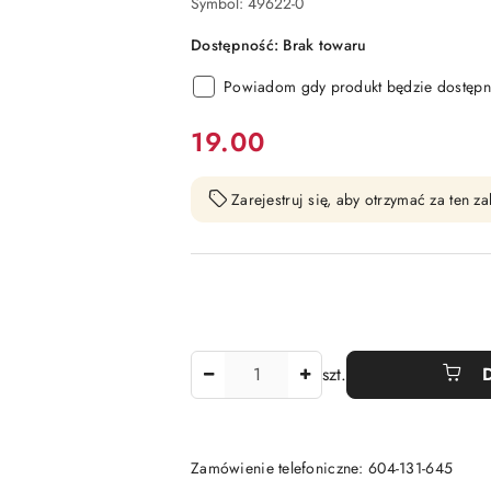
Symbol:
49622-0
Dostępność:
Brak towaru
Powiadom gdy produkt będzie dostępn
cena:
19.00
Zarejestruj się, aby otrzymać za ten 
Ilość
szt.
Zamówienie telefoniczne: 604-131-645