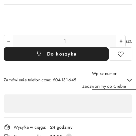
Ilość
szt.
Do koszyka
Wpisz numer
Zamówienie telefoniczne: 604-131-645
Zadzwonimy do Ciebie
Dostępność
,
Wyślij
płatność
i
Wysyłka w ciągu:
24 godziny
dostawa